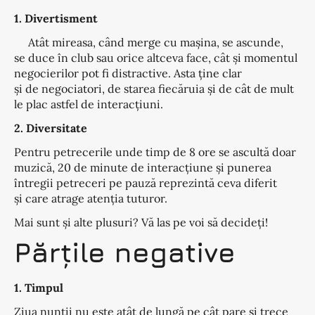
1. Divertisment
Atât mireasa, când merge cu mașina, se ascunde,
se duce în club sau orice altceva face, cât și momentul
negocierilor pot fi distractive. Asta ține clar
și de negociatori, de starea fiecăruia și de cât de mult
le plac astfel de interacțiuni.
2. Diversitate
Pentru petrecerile unde timp de 8 ore se ascultă doar
muzică, 20 de minute de interacțiune și punerea
întregii petreceri pe pauză reprezintă ceva diferit
și care atrage atenția tuturor.
Mai sunt și alte plusuri? Vă las pe voi să decideți!
Părțile negative
1. Timpul
Ziua nunții nu este atât de lungă pe cât pare și trece