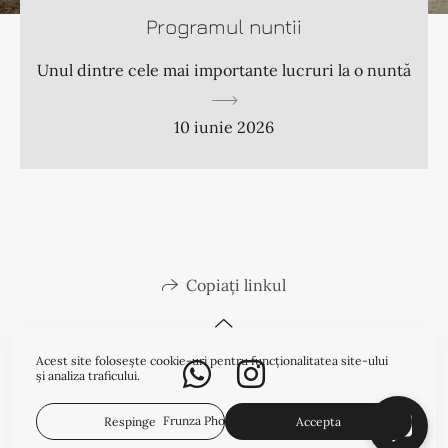
Programul nuntii
Unul dintre cele mai importante lucruri la o nuntă
10 iunie 2026
Copiați linkul
Acest site folosește
cookie-uri
pentru funcționalitatea site-ului
și analiza traficului.
Frunza Photo & Video
Respinge
Accepta