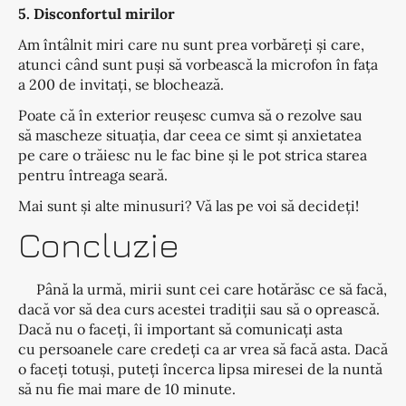
5. Disconfortul mirilor
Am întâlnit miri care nu sunt prea vorbăreți și care,
atunci când sunt puși să vorbească la microfon în fața
a 200 de invitați, se blochează.
Poate că în exterior reușesc cumva să o rezolve sau
să mascheze situația, dar ceea ce simt și anxietatea
pe care o trăiesc nu le fac bine și le pot strica starea
pentru întreaga seară.
Mai sunt și alte minusuri? Vă las pe voi să decideți!
Concluzie
Până la urmă, mirii sunt cei care hotărăsc ce să facă,
dacă vor să dea curs acestei tradiții sau să o oprească.
Dacă nu o faceți, îi important să comunicați asta
cu persoanele care credeți ca ar vrea să facă asta. Dacă
o faceți totuși, puteți încerca lipsa miresei de la nuntă
să nu fie mai mare de 10 minute.