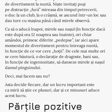
de divertisment la nuntă. Niște invitați puși
pe distracție „fură” mireasa din timpul petrecerii,
o duc la un club, la o crâșmă, se ascund într-un loc sau
dau ture cu mașina până când mirele observă.
Ca să o aducă înapoi, mirele sau nașul (în funcție dacă
este după ora 12 noaptea sau înainte), ori chiar
amândoi, primesc diferite „pedepse”, iar aici apare
momentul de divertisment pentru întreaga nuntă,
în funcție de ce vor cere „hoții”. De cele mai multe ori
se cere băutură, o declarație de dragoste, bani sau,
în funcție de ingeniozitate, să danseze mirele și nașul
dansul pinguinului.
Deci, mai facem sau nu?
Asta decide fiecare, dar un lucru important este
ca mirii să știe ce plusuri, dar și ce minusuri aduce
acest lucru.
Părțile pozitive