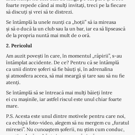
foarte repede când ai mulți invitați, treci pe la fiecare
să discuți și vrei să te distrezi.
Se întâmplă la unele nunți ca „hoții” să ia mireasa
și să o ducă la un club sau la un bar, iar ea să lipsească
de la propria nuntă mai mult de o oră.
2. Pericolul
Am auzit povești în care, în momentul „răpirii”, s-au
întâmplat accidente. De ce? Pentru că se întâmplă
ca unii dintre șoferi să fie băuți și, în adrenalina
și atmosfera aceea, să mai meargă și tare sau să nu fie
atenți.
Se întâmplă să se întreacă mai mulți băieți între
ei cu mașinile, iar astfel riscul este unul chiar foarte
mare.
P.S. Acesta este unul dintre motivele pentru care noi,
ca echipă foto-video, alegem să nu mergem cu „furatul
miresei”. Nu cunoaștem șoferii, nu știm cum conduc,